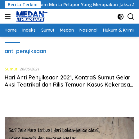
Langsung
Kontrak, Hakim Minta Pelapor Yang Merupakan Jaksa Agar Dihad
Berita Terkini
ke
konten
Home
Indeks
Sumut
Medan
Nasional
Hukum & Krimina
anti penyiksaan
Sumut
26/06/2021
Hari Anti Penyiksaan 2021, KontraS Sumut Gelar
Aksi Teatrikal dan Rilis Temuan Kasus Kekerasan
Aparat di Sumut