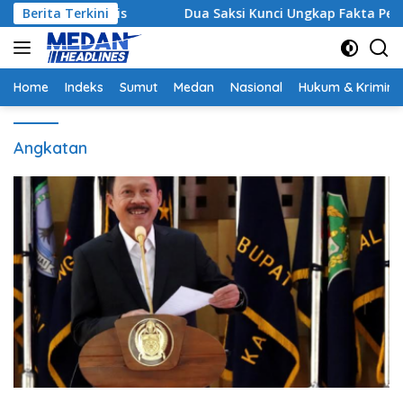
Langsung
Strategis
Berita Terkini
Dua Saksi Kunci Ungkap Fakta Persidangan
ke
konten
Home
Indeks
Sumut
Medan
Nasional
Hukum & Krimina
Angkatan