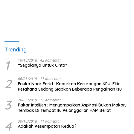
Trending
1
10/10/2018
42 Komentar
“Segalanya Untuk Cinta”
2
06/05/2019
17 Komentar
Fauka Noor Farid : Kaburkan Kecurangan KPU, Elite
Petahana Sedang Siapkan Beberapa Pengalihan Isu
3
20/05/2019
12 Komentar
Pakar Intelijen : Menyampaikan Aspirasi Bukan Makar,
Tembak Di Tempat Itu Pelanggaran HAM Berat
4
30/10/2018
11 Komentar
Adakah Kesempatan Kedua?