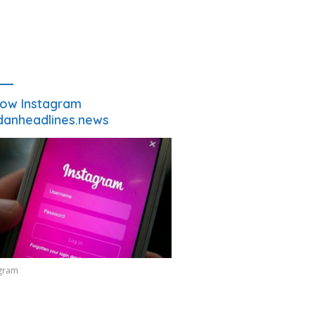
low Instagram
anheadlines.news
agram