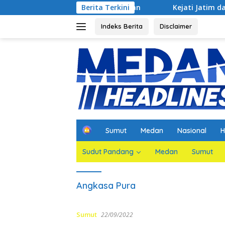
Langsung
akan Jaksa Agar Dihadirkan
Berita Terkini
Kejati Jatim dan PGN Bangu
ke
konten
Indeks Berita
Disclaimer
H
Sumut
Medan
Nasional
H
o
m
Sudut Pandang
Medan
Sumut
e
Angkasa Pura
Sumut
22/09/2022