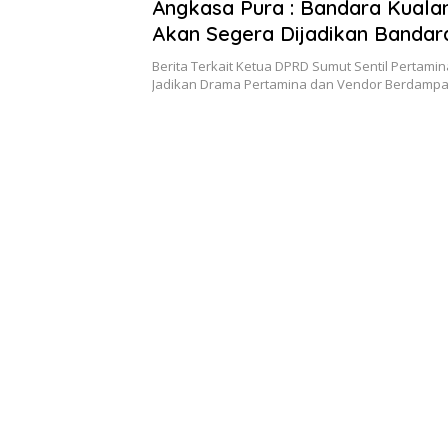
Angkasa Pura : Bandara Kual
Akan Segera Dijadikan Bandar
Internasional
Berita Terkait Ketua DPRD Sumut Sentil Pertamin
Jadikan Drama Pertamina dan Vendor Berdampa