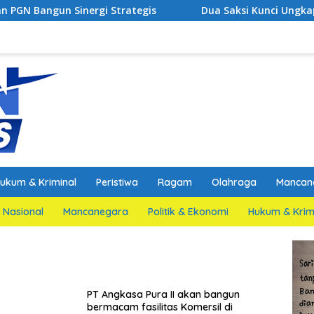
n Sinergi Strategis
Dua Saksi Kunci Ungkap Fakta Pe
ukum & Kriminal
Peristiwa
Ragam
Olahraga
Mancan
Nasional
Mancanegara
Politik & Ekonomi
Hukum & Krim
PT Angkasa Pura II akan bangun
bermacam fasilitas Komersil di