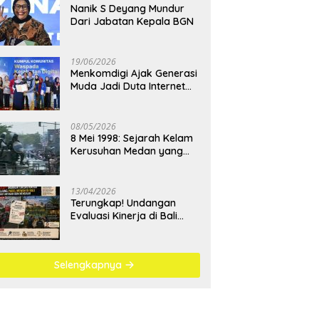
Nanik S Deyang Mundur
Dari Jabatan Kepala BGN
19/06/2026
Menkomdigi Ajak Generasi
Muda Jadi Duta Internet
Sehat dan Lawan
Kejahatan Digital
08/05/2026
8 Mei 1998: Sejarah Kelam
Kerusuhan Medan yang
Menjadi Pembelajaran
Bangsa
13/04/2026
Terungkap! Undangan
Evaluasi Kinerja di Bali
Berujung Padel Mewah
Saat Antrean BBM
Mengular
Selengkapnya