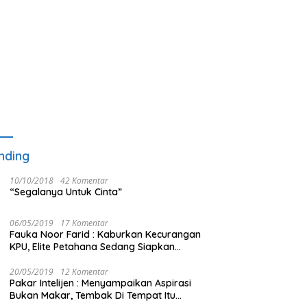
nding
10/10/2018
42 Komentar
“Segalanya Untuk Cinta”
06/05/2019
17 Komentar
Fauka Noor Farid : Kaburkan Kecurangan
KPU, Elite Petahana Sedang Siapkan
Beberapa Pengalihan Isu
20/05/2019
12 Komentar
Pakar Intelijen : Menyampaikan Aspirasi
Bukan Makar, Tembak Di Tempat Itu