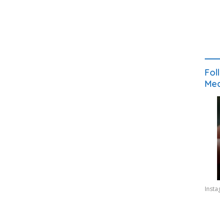
Fol
Med
Inst