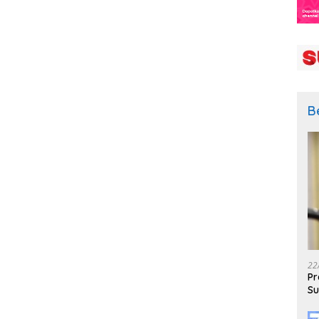
B
22
Pr
Su