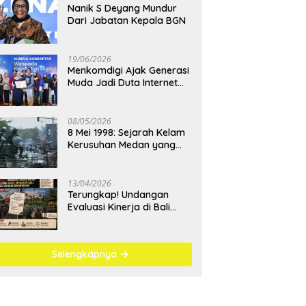
Nanik S Deyang Mundur
Dari Jabatan Kepala BGN
19/06/2026
Menkomdigi Ajak Generasi
Muda Jadi Duta Internet
Sehat dan Lawan
Kejahatan Digital
08/05/2026
8 Mei 1998: Sejarah Kelam
Kerusuhan Medan yang
Menjadi Pembelajaran
Bangsa
13/04/2026
Terungkap! Undangan
Evaluasi Kinerja di Bali
Berujung Padel Mewah
Saat Antrean BBM
Mengular
Selengkapnya