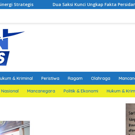
s
Dua Saksi Kunci Ungkap Fakta Persidangan Yang M
ukum & Kriminal
Peristiwa
Ragam
Olahraga
Mancan
Nasional
Mancanegara
Politik & Ekonomi
Hukum & Krim