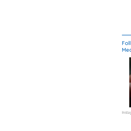
Fol
Med
Inst