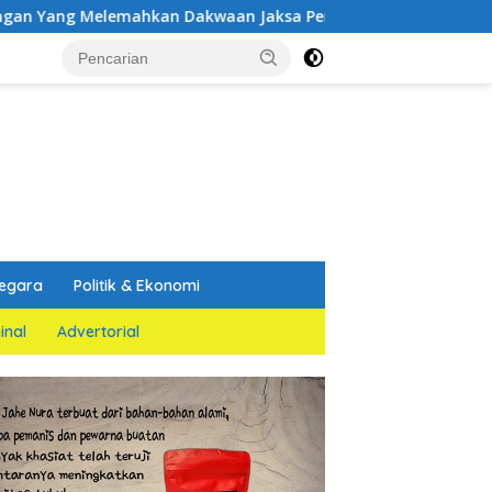
elemahkan Dakwaan Jaksa Penuntut Umum
PGN Edukasi
egara
Politik & Ekonomi
inal
Advertorial