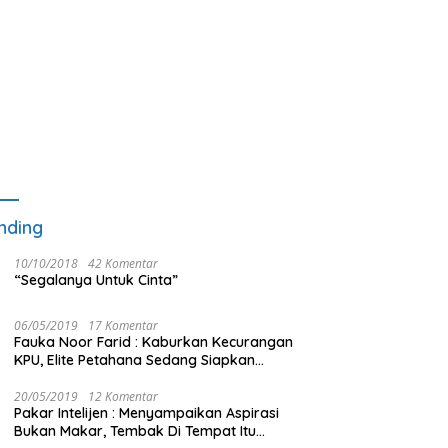
nding
10/10/2018
42 Komentar
“Segalanya Untuk Cinta”
06/05/2019
17 Komentar
Fauka Noor Farid : Kaburkan Kecurangan
KPU, Elite Petahana Sedang Siapkan
Beberapa Pengalihan Isu
20/05/2019
12 Komentar
Pakar Intelijen : Menyampaikan Aspirasi
Bukan Makar, Tembak Di Tempat Itu