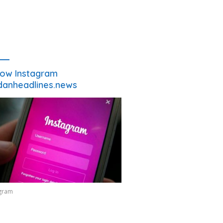
low Instagram
anheadlines.news
agram