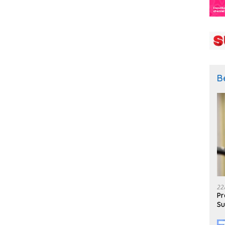
B
22
Pr
Su