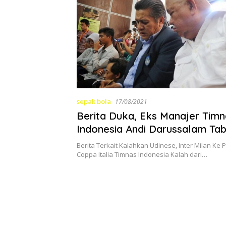
sepak bola
17/08/2021
Berita Duka, Eks Manajer Timn
Indonesia Andi Darussalam Tab
Meninggal Dunia
Berita Terkait Kalahkan Udinese, Inter Milan Ke 
Coppa Italia Timnas Indonesia Kalah dari…