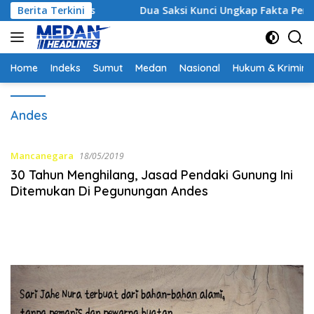
Langsung
 Strategis
Berita Terkini
Dua Saksi Kunci Ungkap Fakta Persidanga
ke
konten
Home
Indeks
Sumut
Medan
Nasional
Hukum & Krimina
Andes
Mancanegara
18/05/2019
30 Tahun Menghilang, Jasad Pendaki Gunung Ini
Ditemukan Di Pegunungan Andes