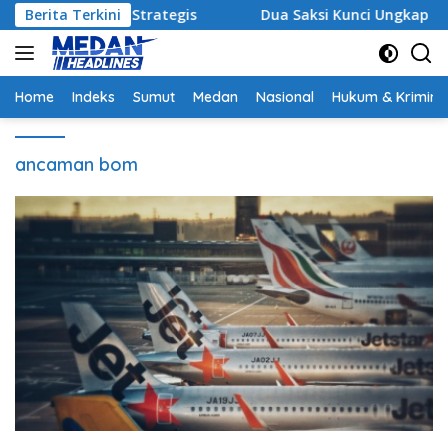
Langsung
Sinergi Strategis
Berita Terkini
Dua Saksi Kunci Ungkap Fakta Pers
ke
konten
Home
Indeks
Sumut
Medan
Nasional
Hukum & Krimina
ancaman bom