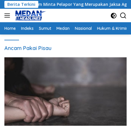
Langsung
ntrak, Hakim Minta Pelapor Yang Merupakan Jaksa Agar Dihadir
Berita Terkini
ke
konten
Home
Indeks
Sumut
Medan
Nasional
Hukum & Krimina
Ancam Pakai Pisau