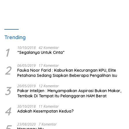
Trending
1
10/10/2018
42 Komentar
“Segalanya Untuk Cinta”
2
06/05/2019
17 Komentar
Fauka Noor Farid : Kaburkan Kecurangan KPU, Elite
Petahana Sedang Siapkan Beberapa Pengalihan Isu
3
20/05/2019
12 Komentar
Pakar Intelijen : Menyampaikan Aspirasi Bukan Makar,
Tembak Di Tempat Itu Pelanggaran HAM Berat
4
30/10/2018
11 Komentar
Adakah Kesempatan Kedua?
5
23/08/2020
7 Komentar
Menunggu Mu