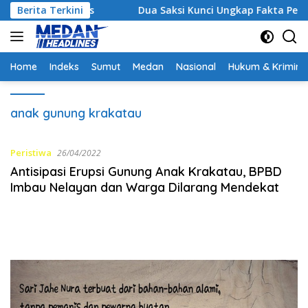
Langsung
gi Strategis
Berita Terkini
Dua Saksi Kunci Ungkap Fakta Persidan
ke
konten
Home
Indeks
Sumut
Medan
Nasional
Hukum & Krimina
anak gunung krakatau
Peristiwa
26/04/2022
Antisipasi Erupsi Gunung Anak Krakatau, BPBD
Imbau Nelayan dan Warga Dilarang Mendekat