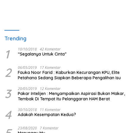
Trending
1
10/10/2018
42 Komentar
“Segalanya Untuk Cinta”
2
06/05/2019
17 Komentar
Fauka Noor Farid : Kaburkan Kecurangan KPU, Elite
Petahana Sedang Siapkan Beberapa Pengalihan Isu
3
20/05/2019
12 Komentar
Pakar Intelijen : Menyampaikan Aspirasi Bukan Makar,
Tembak Di Tempat Itu Pelanggaran HAM Berat
4
30/10/2018
11 Komentar
Adakah Kesempatan Kedua?
5
23/08/2020
7 Komentar
Menunggu Mu