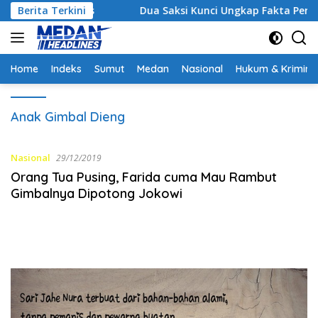
Langsung
 Strategis
Berita Terkini
Dua Saksi Kunci Ungkap Fakta Persidanga
ke
konten
Home
Indeks
Sumut
Medan
Nasional
Hukum & Krimina
Anak Gimbal Dieng
Nasional
29/12/2019
Orang Tua Pusing, Farida cuma Mau Rambut
Gimbalnya Dipotong Jokowi