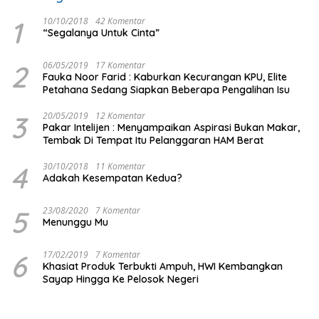
1
10/10/2018
42 Komentar
“Segalanya Untuk Cinta”
2
06/05/2019
17 Komentar
Fauka Noor Farid : Kaburkan Kecurangan KPU, Elite
Petahana Sedang Siapkan Beberapa Pengalihan Isu
3
20/05/2019
12 Komentar
Pakar Intelijen : Menyampaikan Aspirasi Bukan Makar,
Tembak Di Tempat Itu Pelanggaran HAM Berat
4
30/10/2018
11 Komentar
Adakah Kesempatan Kedua?
5
23/08/2020
7 Komentar
Menunggu Mu
6
17/02/2019
7 Komentar
Khasiat Produk Terbukti Ampuh, HWI Kembangkan
Sayap Hingga Ke Pelosok Negeri