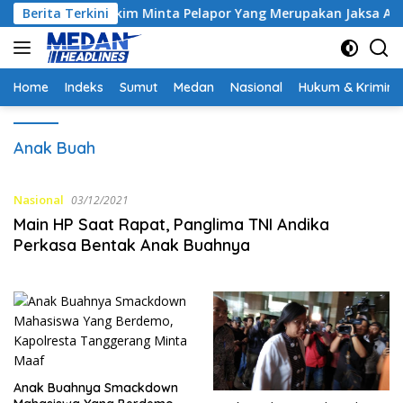
Langsung
ontrak, Hakim Minta Pelapor Yang Merupakan Jaksa Agar Dihadi
Berita Terkini
ke
konten
Home
Indeks
Sumut
Medan
Nasional
Hukum & Krimina
Anak Buah
Nasional
03/12/2021
Main HP Saat Rapat, Panglima TNI Andika
Perkasa Bentak Anak Buahnya
Anak Buahnya Smackdown