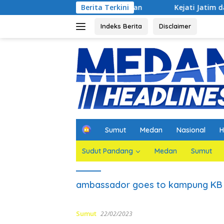
Langsung
 Jaksa Agar Dihadirkan
Berita Terkini
Kejati Jatim dan PGN Bangun Si
ke
konten
Indeks Berita
Disclaimer
H
Sumut
Medan
Nasional
H
o
m
Sudut Pandang
Medan
Sumut
e
ambassador goes to kampung KB
Sumut
22/02/2023