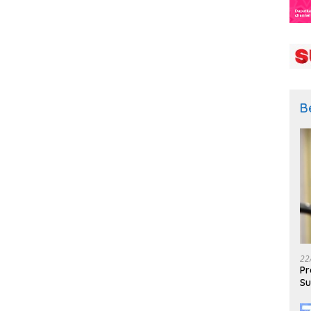
B
22
Pr
Su