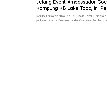
Jelang Event Ambassador Goe
Kampung KB Lake Toba, inI Pe
Berita Terkait Ketua DPRD Sumut Sentil Pertamin
Jadikan Drama Pertamina dan Vendor Berdampa