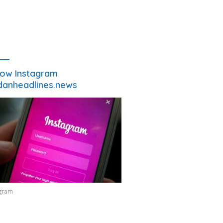
low Instagram
anheadlines.news
agram