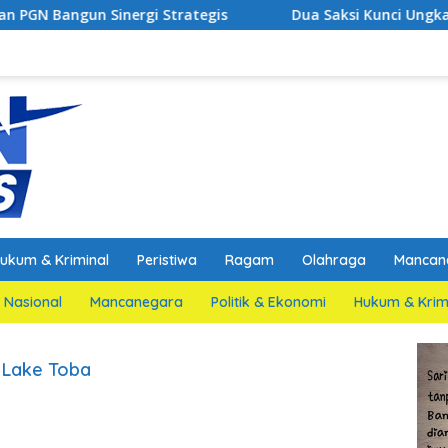
nergi Strategis
Dua Saksi Kunci Ungkap Fakta Persi
ukum & Kriminal
Peristiwa
Ragam
Olahraga
Mancan
Nasional
Mancanegara
Politik & Ekonomi
Hukum & Krim
 Lake Toba