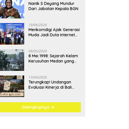
Nanik S Deyang Mundur
Dari Jabatan Kepala BGN
19/06/2026
Menkomdigi Ajak Generasi
Muda Jadi Duta Internet
Sehat dan Lawan
Kejahatan Digital
08/05/2026
8 Mei 1998: Sejarah Kelam
Kerusuhan Medan yang
Menjadi Pembelajaran
Bangsa
13/04/2026
Terungkap! Undangan
Evaluasi Kinerja di Bali
Berujung Padel Mewah
Saat Antrean BBM
Mengular
Selengkapnya