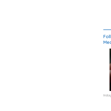
Fol
Med
Inst