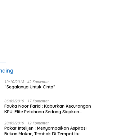
nding
10/10/2018
42 Komentar
“Segalanya Untuk Cinta”
06/05/2019
17 Komentar
Fauka Noor Farid : Kaburkan Kecurangan
KPU, Elite Petahana Sedang Siapkan
Beberapa Pengalihan Isu
20/05/2019
12 Komentar
Pakar Intelijen : Menyampaikan Aspirasi
Bukan Makar, Tembak Di Tempat Itu