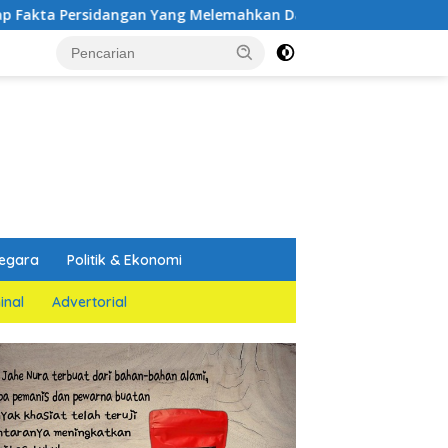
dangan Yang Melemahkan Dakwaan Jaksa Penuntut Umum
egara
Politik & Ekonomi
inal
Advertorial