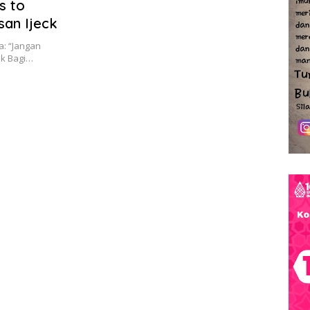
s to
san Ijeck
a: “Jangan
k Bagi…