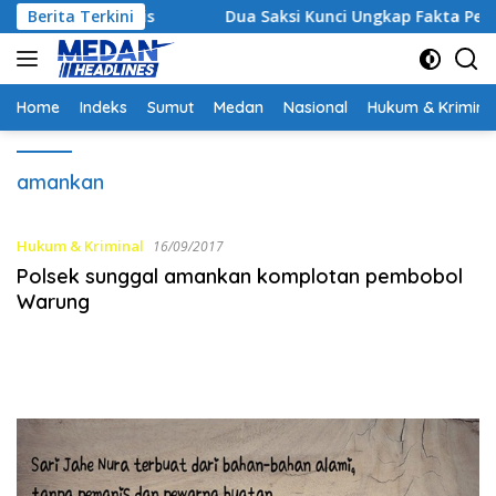
Langsung
 Strategis
Berita Terkini
Dua Saksi Kunci Ungkap Fakta Persidanga
ke
konten
Home
Indeks
Sumut
Medan
Nasional
Hukum & Krimina
amankan
Hukum & Kriminal
16/09/2017
Polsek sunggal amankan komplotan pembobol
Warung