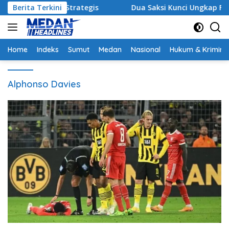
Langsung
Sinergi Strategis
Berita Terkini
Dua Saksi Kunci Ungkap Fakta Pers
ke
konten
Home
Indeks
Sumut
Medan
Nasional
Hukum & Krimina
Alphonso Davies