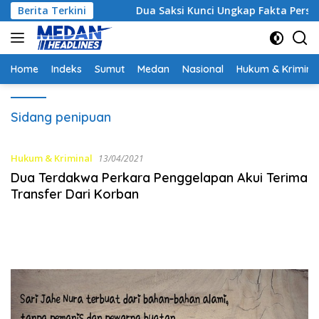
Langsung
Strategis
Berita Terkini
Dua Saksi Kunci Ungkap Fakta Persidangan
ke
konten
Home
Indeks
Sumut
Medan
Nasional
Hukum & Krimina
Sidang penipuan
Hukum & Kriminal
13/04/2021
Dua Terdakwa Perkara Penggelapan Akui Terima
Transfer Dari Korban