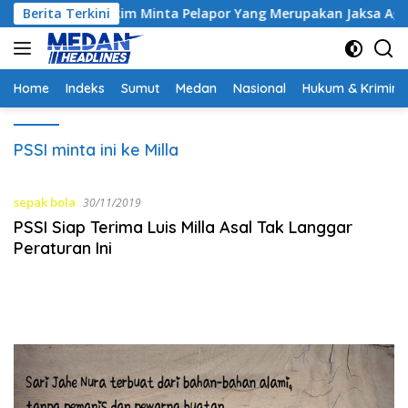
Langsung
ontrak, Hakim Minta Pelapor Yang Merupakan Jaksa Agar Dihadi
Berita Terkini
ke
konten
Home
Indeks
Sumut
Medan
Nasional
Hukum & Krimina
PSSI minta ini ke Milla
sepak bola
30/11/2019
PSSI Siap Terima Luis Milla Asal Tak Langgar
Peraturan Ini