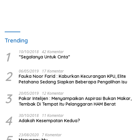
Trending
1
10/10/2018
42 Komentar
“Segalanya Untuk Cinta”
2
06/05/2019
17 Komentar
Fauka Noor Farid : Kaburkan Kecurangan KPU, Elite
Petahana Sedang Siapkan Beberapa Pengalihan Isu
3
20/05/2019
12 Komentar
Pakar Intelijen : Menyampaikan Aspirasi Bukan Makar,
Tembak Di Tempat Itu Pelanggaran HAM Berat
4
30/10/2018
11 Komentar
Adakah Kesempatan Kedua?
5
23/08/2020
7 Komentar
Menunggu Mu