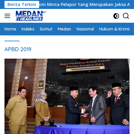
Langsung
ntrak, Hakim Minta Pelapor Yang Merupakan Jaksa Agar Dihadir
Berita Terkini
ke
konten
Home
Indeks
Sumut
Medan
Nasional
Hukum & Krimina
APBD 2019